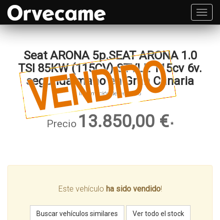
Toggl
navig
Seat ARONA 5p.SEAT ARONA 1.0
TSI 85KW (115CV) STYLE 115cv 6v.
segunda mano en Gran Canaria
Información del vehículo
13.850,00 €
Precio
*
Este vehículo
ha sido vendido
!
Buscar vehículos similares
Ver todo el stock