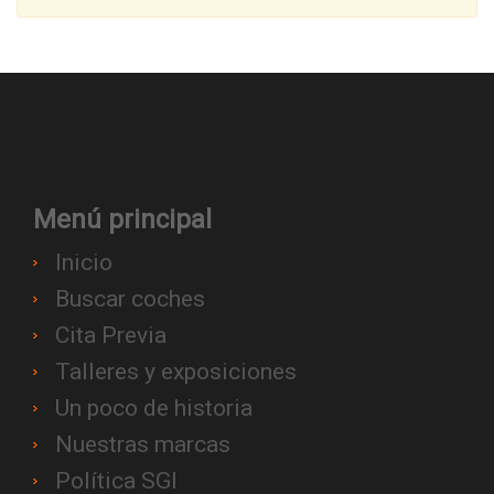
Menú principal
Inicio
Buscar coches
Cita Previa
Talleres y exposiciones
Un poco de historia
Nuestras marcas
Política SGI