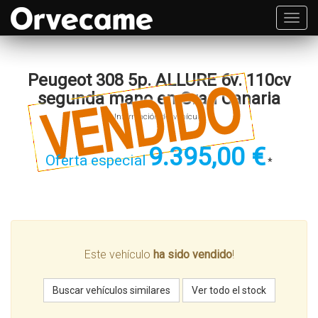
Toggl
navig
Peugeot 308 5p. ALLURE 6v. 110cv
segunda mano en Gran Canaria
Información del vehículo
9.395,00 €
Oferta especial
*
Este vehículo
ha sido vendido
!
Buscar vehículos similares
Ver todo el stock