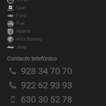
Volvo
Seat
Ford
Fiat
Abarth
Alfa Romeo
Jeep
Contacto telefónico
928 34 70 70
922 62 93 93
630 30 52 78