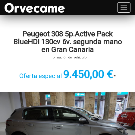
Toggl
navig
Peugeot 308 5p.Active Pack
BlueHDi 130cv 6v. segunda mano
en Gran Canaria
Información del vehículo
9.450,00 €
Oferta especial
*