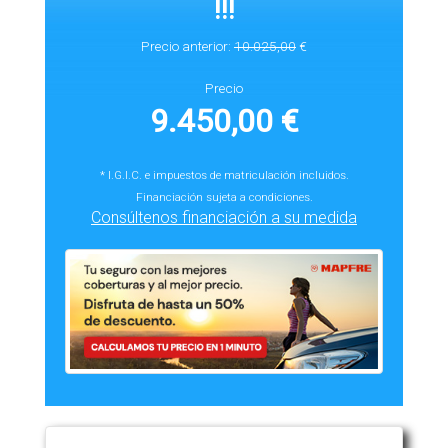
!!!
Precio anterior:
10.025,00
€
Precio
9.450,00 €
* I.G.I.C. e impuestos de matriculación
incluidos.
Financiación sujeta a condiciones.
Consúltenos financiación a su medida