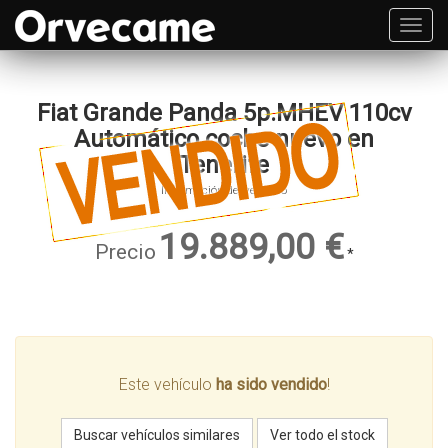
Toggl
navig
Fiat Grande Panda 5p.MHEV 110cv
Automático coche nuevo en
Tenerife
Información del vehículo
19.889,00 €
Precio
*
Este vehículo
ha sido vendido
!
Buscar vehículos similares
Ver todo el stock