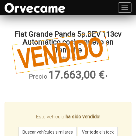
Toggl
navig
Fiat Grande Panda 5p.BEV 113cv
Automático coche nuevo en
Tenerife
Información del vehículo
17.663,00 €
Precio
*
Este vehículo
ha sido vendido
!
Buscar vehículos similares
Ver todo el stock