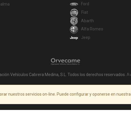
Ford
Palma
Fiat
Abarth
Alfa Romeo
Jeep
ación Vehículos Cabrera Medina, S.L. Todos los derechos reservados.
Av
orar nuestros servicios on-line. Puede configurar y oponerse en nuestr