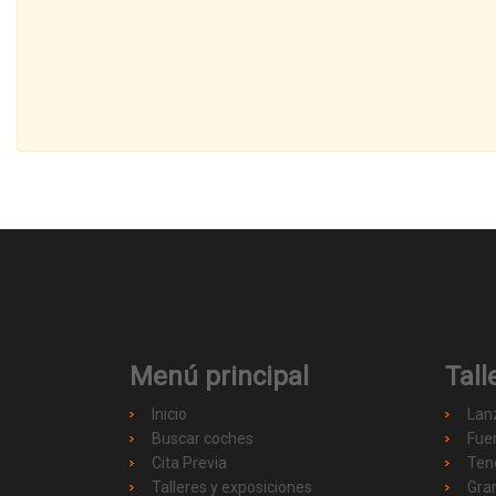
Menú principal
Tall
Inicio
Lan
Buscar coches
Fue
Cita Previa
Ten
Talleres y exposiciones
Gra