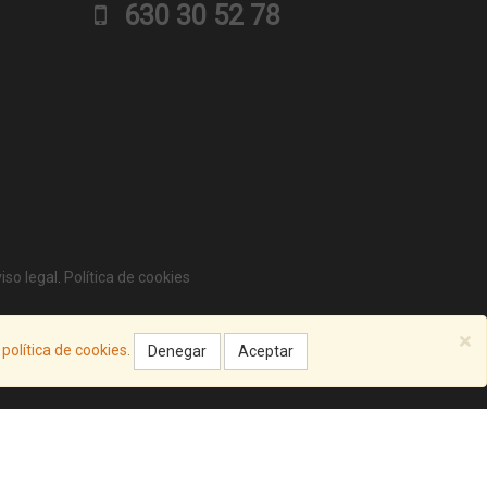
630 30 52 78
iso legal
.
Política de cookies
×
a
política de cookies
.
Denegar
Aceptar