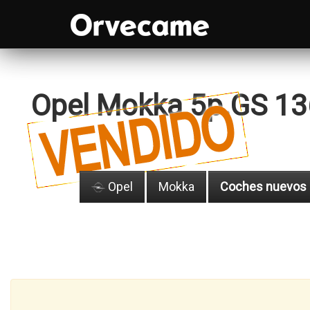
Opel Mokka 5p.GS 13
Opel
Mokka
Coches nuevos