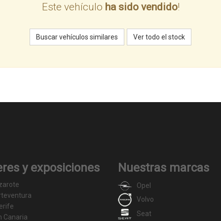
Este vehículo
ha sido vendido
!
Buscar vehículos similares
Ver todo el stock
eres y exposiciones
Nuestras marcas
zarote
Opel
rteventura
Volvo
erife
Seat
n Canaria