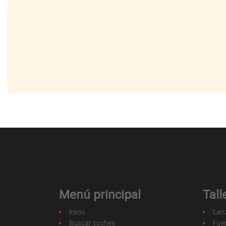
Menú principal
Tall
Inicio
Lan
Buscar coches
Fue