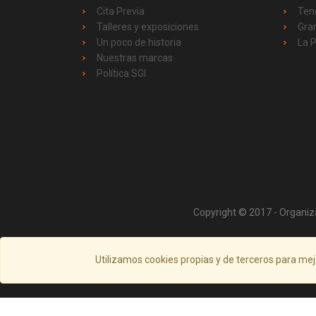
Cita Previa
Ten
Talleres y exposiciones
Gra
Un poco de historia
La 
Nuestras marcas
Política SGI
Copyright © 2017 - Organiz
Utilizamos cookies propias y de terceros para mej