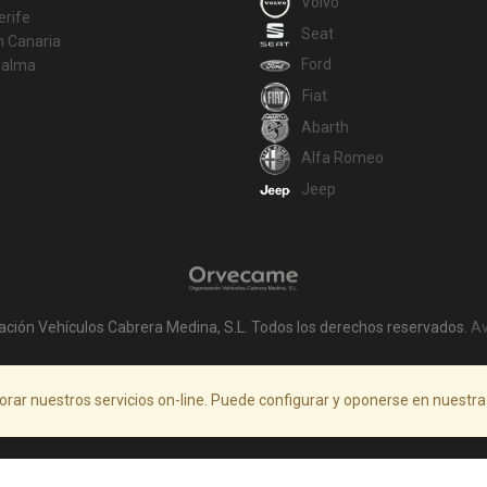
Volvo
erife
Seat
n Canaria
Ford
Palma
Fiat
Abarth
Alfa Romeo
Jeep
ación Vehículos Cabrera Medina, S.L. Todos los derechos reservados.
Av
orar nuestros servicios on-line. Puede configurar y oponerse en nuestr