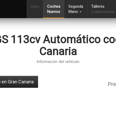
Inicio
Coches
Segunda
Talleres
Nuevos
Mano
y exposiciones
.GS 113cv Automático co
Canaria
Información del vehículo
s
en Gran Canaria
Pre