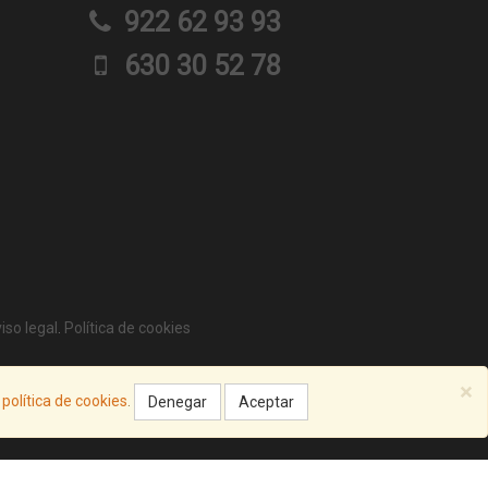
922 62 93 93
630 30 52 78
iso legal
.
Política de cookies
×
a
política de cookies
.
Denegar
Aceptar