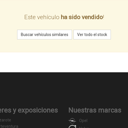
Este vehículo
ha sido vendido
!
Buscar vehículos similares
Ver todo el stock
eres y exposiciones
Nuestras marcas
zarote
Opel
rteventura