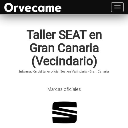
Toggl
navig
Taller SEAT en
Gran Canaria
(Vecindario)
Información del taller oficial Seat en Vecindario - Gran Canaria
Marcas oficiales