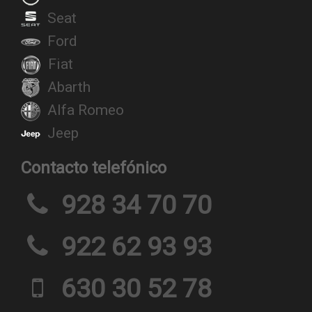
Seat
Ford
Fiat
Abarth
Alfa Romeo
Jeep
Contacto telefónico
928 34 70 70
922 62 93 93
630 30 52 78