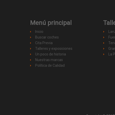
Menú principal
Tall
Inicio
Lan
Buscar coches
Fue
Cita Previa
Ten
Talleres y exposiciones
Gra
Un poco de historia
La 
Nuestras marcas
Política de Calidad