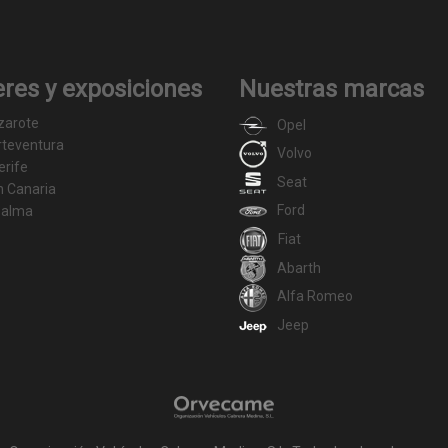
eres y exposiciones
Nuestras marcas
zarote
Opel
rteventura
Volvo
erife
Seat
n Canaria
Ford
Palma
Fiat
Abarth
Alfa Romeo
Jeep