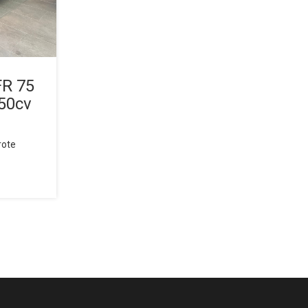
FR 75
50cv
rote