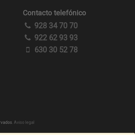
Contacto telefónico
928 34 70 70
922 62 93 93
630 30 52 78
rvados.
Aviso legal