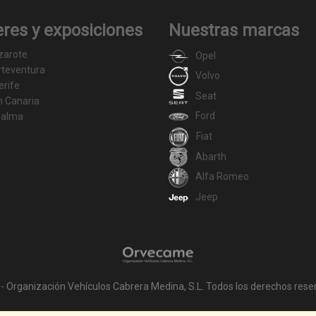
eres y exposiciones
Nuestras marcas
zarote
Opel
rteventura
Volvo
erife
Seat
n Canaria
Ford
Palma
Fiat
Abarth
Alfa Romeo
Jeep
- Organización Vehículos Cabrera Medina, S.L. Todos los derechos rese