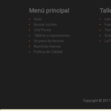
Menú principal
Tall
Inicio
Lan
Buscar coches
Fue
Cita Previa
Ten
Talleres y exposiciones
Gra
Un poco de historia
La 
Nuestras marcas
Política de Calidad
Copyright © 2017 